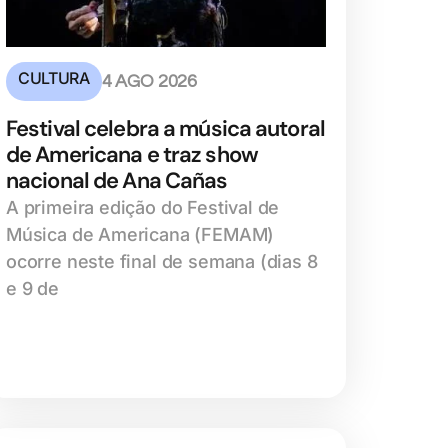
CULTURA
4 AGO 2026
Festival celebra a música autoral
de Americana e traz show
nacional de Ana Cañas
A primeira edição do Festival de
Música de Americana (FEMAM)
ocorre neste final de semana (dias 8
e 9 de