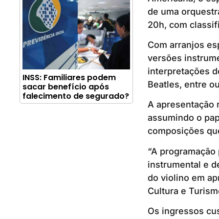
de uma orquestra
20h, com classifi
Com arranjos esp
versões instrume
interpretações d
INSS: Familiares podem
Beatles, entre o
sacar benefício após
falecimento de segurado?
A apresentação r
assumindo o pap
composições qu
“A programação 
instrumental e d
do violino em ap
Cultura e Turismo
Os ingressos cu