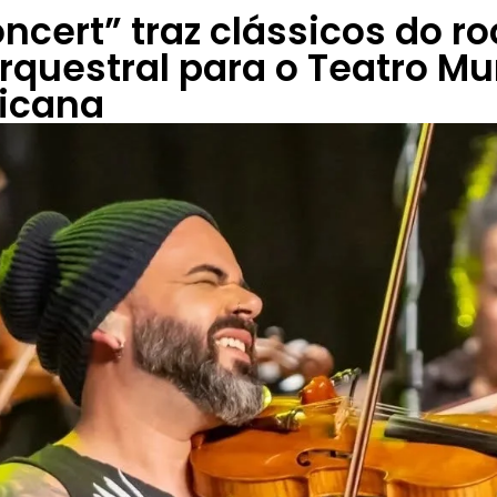
ncert” traz clássicos do r
rquestral para o Teatro Mu
icana