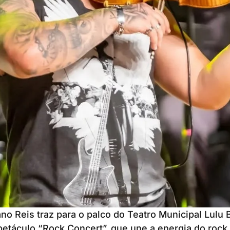
iano Reis traz para o palco do Teatro Municipal Lul
etáculo “Rock Concert”, que une a energia do rock 