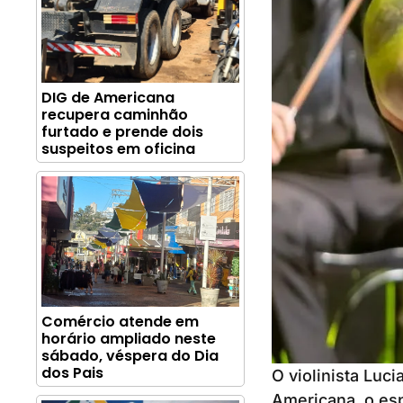
DIG de Americana
recupera caminhão
furtado e prende dois
suspeitos em oficina
Comércio atende em
horário ampliado neste
sábado, véspera do Dia
dos Pais
O violinista Luc
Americana, o esp