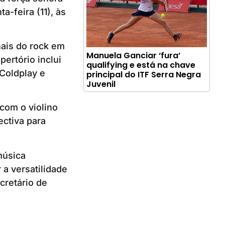
-feira (11), às
nais do rock em
Manuela Ganciar ‘fura’
ertório inclui
qualifying e está na chave
Coldplay e
principal do ITF Serra Negra
Juvenil
com o violino
ctiva para
música
 a versatilidade
cretário de