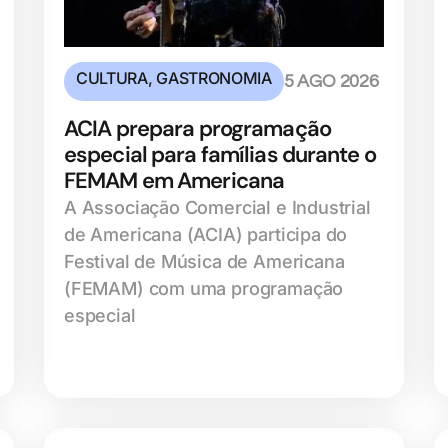
CULTURA
,
GASTRONOMIA
5 AGO 2026
ACIA prepara programação
especial para famílias durante o
FEMAM em Americana
A Associação Comercial e Industrial
de Americana (ACIA) participa do
Festival de Música de Americana
(FEMAM) com uma programação
especial