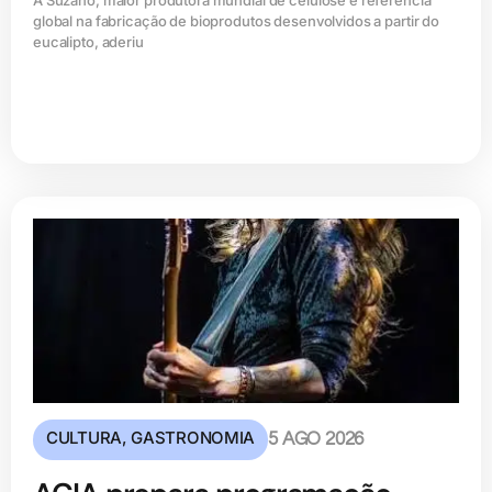
global na fabricação de bioprodutos desenvolvidos a partir do
eucalipto, aderiu
CULTURA
,
GASTRONOMIA
5 AGO 2026