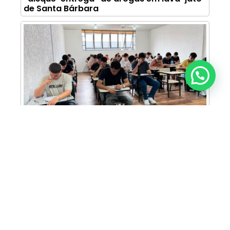
de Santa Bárbara
Anunciar ou recomendar matéria
FAM abre inscrições para Prova de Bolsas
com oportunidade de bolsa integral e
descontos em mais de 30 cursos