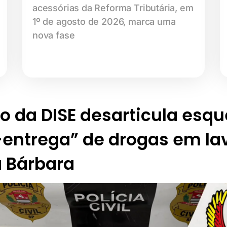
acessórias da Reforma Tributária, em
1º de agosto de 2026, marca uma
nova fase
o da DISE desarticula esq
entrega” de drogas em la
a Bárbara