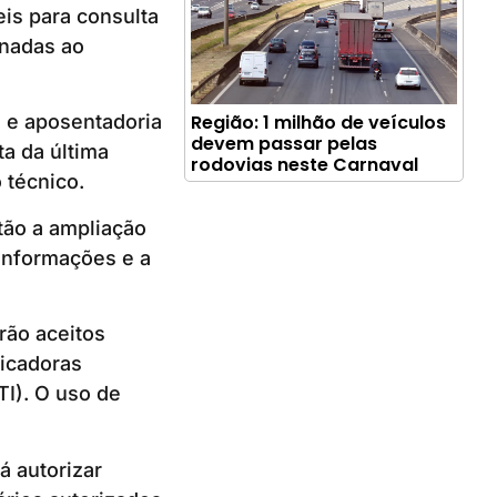
eis para consulta
onadas ao
Região: 1 milhão de veículos
 e aposentadoria
devem passar pelas
a da última
rodovias neste Carnaval
 técnico.
tão a ampliação
 informações e a
rão aceitos
ficadoras
TI). O uso de
á autorizar