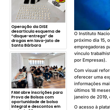
Operação da DISE
desarticula esquema de
O Instituto Naci
“disque-entrega” de
próximo dia 15, 
drogas em lava-jato de
Santa Bárbara
empregadoras pa
vínculo trabalhi
por Empresas).
Com visual refo
oferecer uma exp
informações mais
últimos 18 mese
FAM abre inscrições para
janeiro de 2019,
Prova de Bolsas com
oportunidade de bolsa
integral e descontos em
O acesso à plata