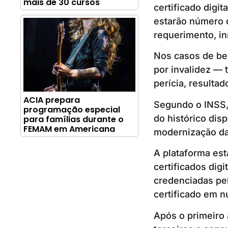
mais de 30 cursos
certificado digit
estarão número d
requerimento, in
Nos casos de ben
por invalidez — 
perícia, resulta
ACIA prepara
Segundo o INSS, 
programação especial
do histórico dis
para famílias durante o
FEMAM em Americana
modernização da 
A plataforma est
certificados digi
credenciadas pel
certificado em n
Após o primeiro 