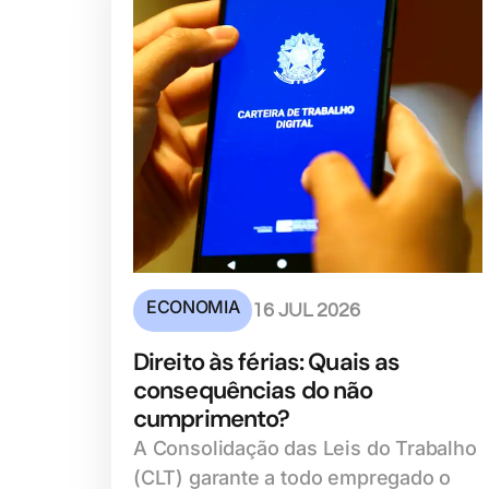
ECONOMIA
16 JUL 2026
Direito às férias: Quais as
consequências do não
cumprimento?
A Consolidação das Leis do Trabalho
(CLT) garante a todo empregado o