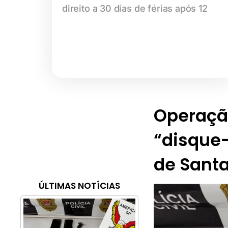
direito a 30 dias de férias após 12
Operaçã
“disque-
de Sant
ÚLTIMAS NOTÍCIAS