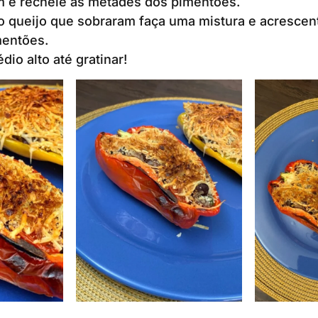
m e recheie as metades dos pimentões.
o queijo que sobraram faça uma mistura e acrescen
entões.
io alto até gratinar!