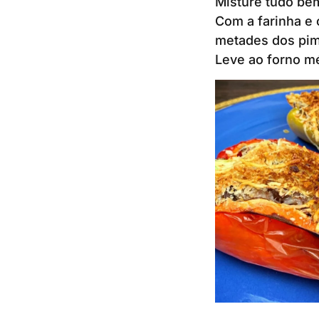
Misture tudo be
Com a farinha e 
metades dos pim
Leve ao forno méd