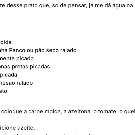
e desse prato que, só de pensar, já me dá água na
oída
inha Panco ou pão seco ralado
mente picado
tonas pretas picadas
 picada
mesão ralado
sto
 coloque a carne moída, a azeitona, o tomate, o quei
icione azeite.