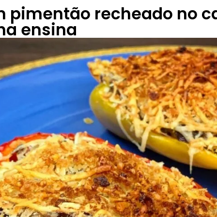
m pimentão recheado no c
ha ensina