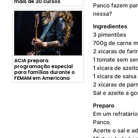
mais de 30 cursos
Panco fazem part
nessa?
Ingredientes
3 pimentões
700g de carne m
2 xicaras de far
1 tomate sem se
ACIA prepara
programação especial
1 xícara de azei
para famílias durante o
1 xícara de salsa
FEMAM em Americana
2 xícaras de par
Sal e azeite a go
Preparo
Em um refratário
Panco.
Acerte o sal e ad