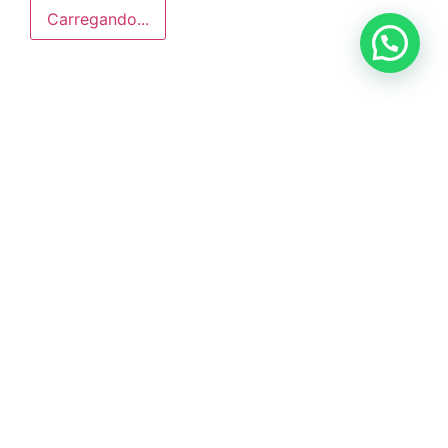
Carregando...
Anunciar ou recomendar matéria
ÚLTIMAS NOTÍCIAS
DIG de Americana recupera caminhão
furtado e prende dois suspeitos em oficina