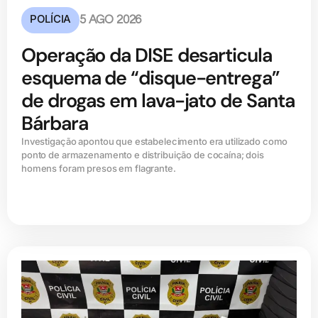
POLÍCIA
5 AGO 2026
Operação da DISE desarticula
esquema de “disque-entrega”
de drogas em lava-jato de Santa
Bárbara
Investigação apontou que estabelecimento era utilizado como
ponto de armazenamento e distribuição de cocaína; dois
homens foram presos em flagrante.