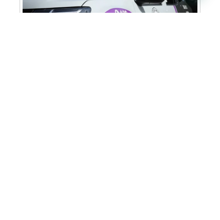
Cabine Lilás: Polícia Militar amplia apoio e
proteção às mulheres vítimas de violência
Homem é preso em flagrante por tráfico
de drogas em Santa Bárbara d’Oeste