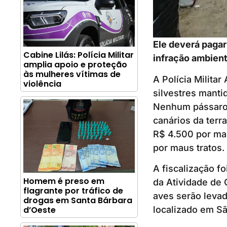
Ele deverá pagar
Cabine Lilás: Polícia Militar
infração ambient
amplia apoio e proteção
às mulheres vítimas de
A Polícia Militar
violência
silvestres manti
Nenhum pássaro t
canários da terra
R$ 4.500 por man
por maus tratos.
A fiscalização f
Homem é preso em
da Atividade de 
flagrante por tráfico de
aves serão leva
drogas em Santa Bárbara
d’Oeste
localizado em Sã