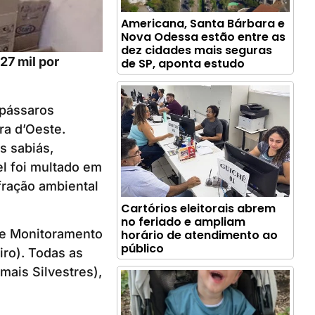
Americana, Santa Bárbara e
Nova Odessa estão entre as
dez cidades mais seguras
27 mil por
de SP, aponta estudo
 pássaros
ra d’Oeste.
s sabiás,
el foi multado em
fração ambiental
Cartórios eleitorais abrem
no feriado e ampliam
e e Monitoramento
horário de atendimento ao
público
ro). Todas as
ais Silvestres),