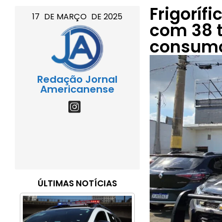
Frigoríf
17
DE
MARÇO
DE
2025
com 38 t
consum
Redação Jornal
Americanense
ÚLTIMAS NOTÍCIAS