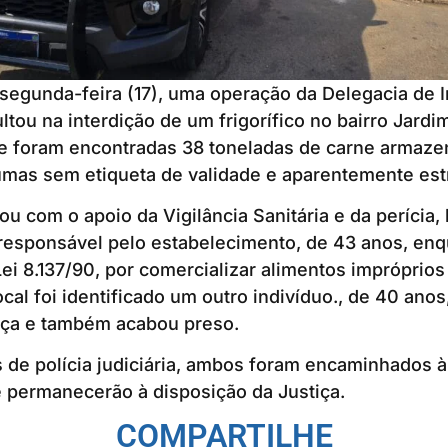
segunda-feira (17), uma operação da Delegacia de 
ultou na interdição de um frigorífico no bairro Jard
de foram encontradas 38 toneladas de carne armaz
umas sem etiqueta de validade e aparentemente est
u com o apoio da Vigilância Sanitária e da perícia, 
 responsável pelo estabelecimento, de 43 anos, en
a Lei 8.137/90, por comercializar alimentos imprópri
cal foi identificado um outro indivíduo., de 40 anos
tiça e também acabou preso.
de polícia judiciária, ambos foram encaminhados à
 permanecerão à disposição da Justiça.
COMPARTILHE