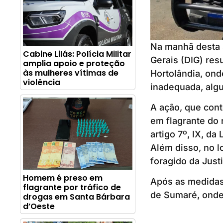
Na manhã desta 
Cabine Lilás: Polícia Militar
Gerais (DIG) res
amplia apoio e proteção
às mulheres vítimas de
Hortolândia, on
violência
inadequada, alg
A ação, que conto
em flagrante do
artigo 7º, IX, d
Além disso, no lo
foragido da Jus
Homem é preso em
Após as medidas 
flagrante por tráfico de
de Sumaré, onde
drogas em Santa Bárbara
d’Oeste