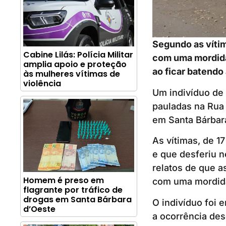
Segundo as vítim
Cabine Lilás: Polícia Militar
com uma mordida 
amplia apoio e proteção
ao ficar batendo
às mulheres vítimas de
violência
Um indivíduo de 
pauladas na Rua
em Santa Bárbar
As vítimas, de 17
e que desferiu n
relatos de que a
Homem é preso em
com uma mordid
flagrante por tráfico de
drogas em Santa Bárbara
O indivíduo foi e
d’Oeste
a ocorrência des