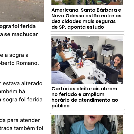
Americana, Santa Bárbara e
Nova Odessa estão entre as
dez cidades mais seguras
gra foi ferida
de SP, aponta estudo
da se machucar
e a sogra a
Roberto Romano,
r estava alterado
Cartórios eleitorais abrem
 também há
no feriado e ampliam
sogra foi ferida
horário de atendimento ao
público
ada para atender
trada também foi