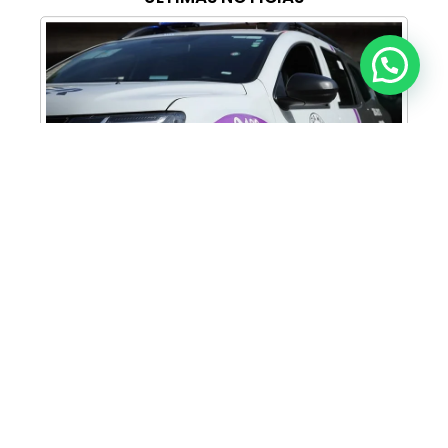
Anunciar ou recomendar matéria
Cabine Lilás: Polícia Militar amplia apoio e
proteção às mulheres vítimas de violência