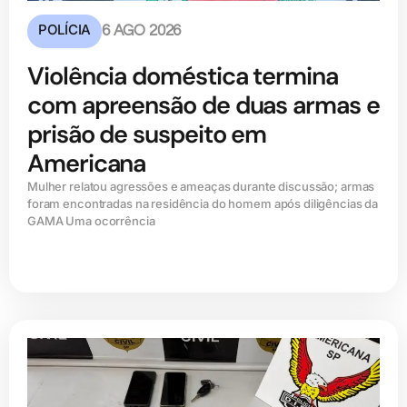
POLÍCIA
6 AGO 2026
Violência doméstica termina
com apreensão de duas armas e
prisão de suspeito em
Americana
Mulher relatou agressões e ameaças durante discussão; armas
foram encontradas na residência do homem após diligências da
GAMA Uma ocorrência