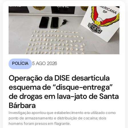
POLÍCIA
5 AGO 2026
Operação da DISE desarticula
esquema de “disque-entrega”
de drogas em lava-jato de Santa
Bárbara
Investigação apontou que estabelecimento era utilizado como
ponto de armazenamento e distribuição de cocaína; dois
homens foram presos em flagrante.