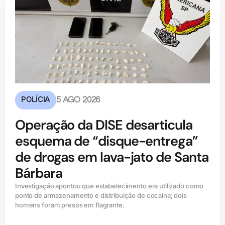
POLÍCIA
5 AGO 2026
Operação da DISE desarticula
esquema de “disque-entrega”
de drogas em lava-jato de Santa
Bárbara
Investigação apontou que estabelecimento era utilizado como
ponto de armazenamento e distribuição de cocaína; dois
homens foram presos em flagrante.