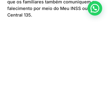
que os familiares também comuniquem o
Anunciar ou recomendar matéria
falecimento por meio do Meu INSS ou da
Central 135.
A medida ajuda a evitar depósitos indevidos
e reduz o risco de cobranças relacionadas a
pagamentos realizados após a morte do
segurado.
E o empréstimo consignado?
Outra dúvida frequente envolve os
empréstimos consignados contratados pelo
beneficiário.
Com o encerramento do benefício em razão
do óbito, os descontos das parcelas deixam
de ser feitos automaticamente.
Além disso, a dívida não é transferida para a