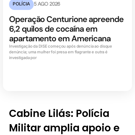
POLÍCIA
5 AGO 2026
Operação Centurione apreende
6,2 quilos de cocaína em
apartamento em Americana
Investigação da DISE começou após denúncia ao disque
denúncia; uma mulher foi presa em flagrante e outra é
investigada por
Cabine Lilás: Polícia
Militar amplia apoio e