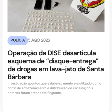
POLÍCIA
5 AGO 2026
Operação da DISE desarticula
esquema de “disque-entrega”
de drogas em lava-jato de Santa
Bárbara
Investigação apontou que estabelecimento era utilizado como
ponto de armazenamento e distribuição de cocaína; dois
homens foram presos em flagrante.