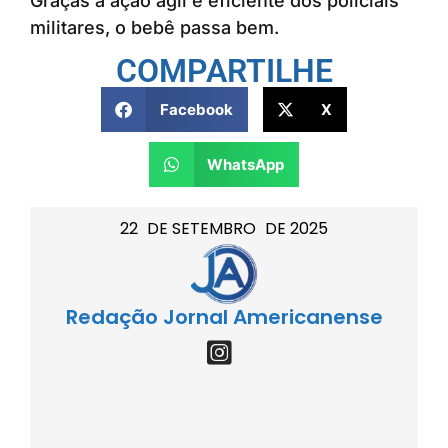
Graças à ação ágil e eficiente dos policiais
militares, o bebê passa bem.
COMPARTILHE
Facebook
X
WhatsApp
22
DE
SETEMBRO
DE
2025
Redação Jornal Americanense