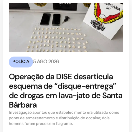
POLÍCIA
5 AGO 2026
Operação da DISE desarticula
esquema de “disque-entrega”
de drogas em lava-jato de Santa
Bárbara
Investigação apontou que estabelecimento era utilizado como
ponto de armazenamento e distribuição de cocaína; dois
homens foram presos em flagrante.