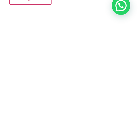
Anunciar ou recomendar matéria
ÚLTIMAS NOTÍCIAS
DIG de Americana recupera caminhão
furtado e prende dois suspeitos em oficina