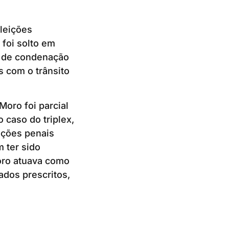
eleições
 foi solto em
r de condenação
s com o trânsito
oro foi parcial
 caso do triplex,
 ações penais
 ter sido
Moro atuava como
ados prescritos,