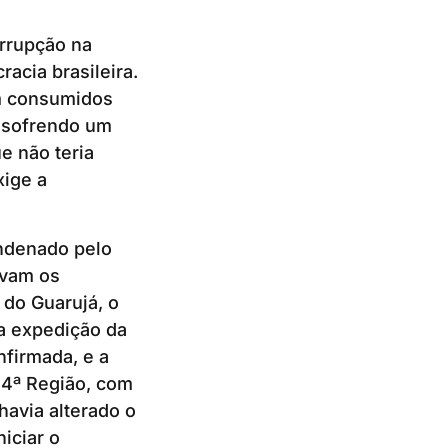
orrupção na
acia brasileira.
m consumidos
 sofrendo um
e não teria
xige a
ondenado pelo
avam os
do Guarujá, o
da expedição da
nfirmada, e a
 4ª Região, com
havia alterado o
iciar o