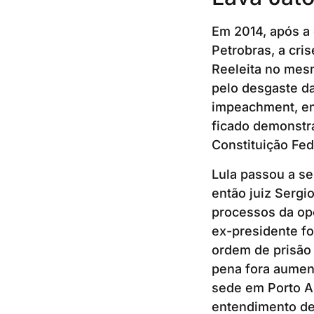
Em 2014, após a
Petrobras, a cri
Reeleita no mes
pelo desgaste d
impeachment, em 
ficado demonstra
Constituição Fed
Lula passou a se
então juiz Sergi
processos da ope
ex-presidente fo
ordem de prisão 
pena fora aument
sede em Porto Al
entendimento de