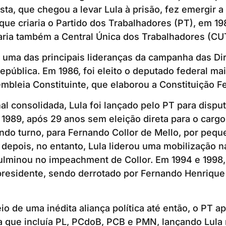
ta, que chegou a levar Lula à prisão, fez emergir a
 que criaria o Partido dos Trabalhadores (PT), em 1
aria também a Central Única dos Trabalhadores (CU
i uma das principais lideranças da campanha das Dir
epública. Em 1986, foi eleito o deputado federal ma
embleia Constituinte, que elaborou a Constituição F
al consolidada, Lula foi lançado pelo PT para disput
1989, após 29 anos sem eleição direta para o cargo
ndo turno, para Fernando Collor de Mello, por pequ
 depois, no entanto, Lula liderou uma mobilização n
lminou no impeachment de Collor. Em 1994 e 1998, 
 presidente, sendo derrotado por Fernando Henriqu
o de uma inédita aliança política até então, o PT 
ca que incluía PL, PCdoB, PCB e PMN, lançando Lul