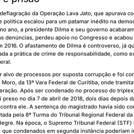
 deflagração da Operação Lava Jato, que apurava c
se política escalou para um patamar inédito na democr
mo ano, a presidente Dilma e seu governo acabara
as denúncias, perdeu apoio no Congresso e acabou
2016. O afastamento de Dilma é controverso, já qu
da a prática de crime de responsabilidade, como e
eral.
r alvo de processos por suposta corrupção e foi c
o Moro, da 13ª Vara Federal de Curitiba, onde tramit
ração. Após ser condenado no processo do triplex 
i preso no dia 7 de abril de 2018, dois dias depois 
contra ele. A sentença do magistrado havia sido co
ada pela 8ª Turma do Tribunal Regional Federal da
egre. Na época, o Supremo Tribunal Federal (STF) 
 que condenados em segunda instância poderiam in