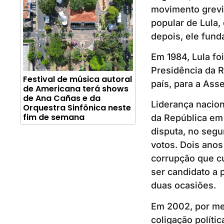
movimento grevis
popular de Lula,
depois, ele fund
Em 1984, Lula fo
Presidência da R
Festival de música autoral
país, para a Ass
de Americana terá shows
de Ana Cañas e da
Liderança nacion
Orquestra Sinfônica neste
fim de semana
da República em 
disputa, no segu
votos. Dois anos
corrupção que cu
ser candidato a
duas ocasiões.
Em 2002, por mei
coligação políti