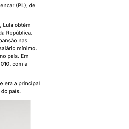
encar (PL), de
, Lula obtém
da República.
xpansão nas
salário mínimo.
no país. Em
2010, com a
 era a principal
 do país.