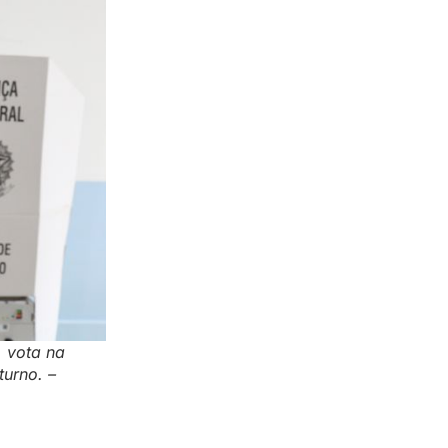
, vota na
urno. –