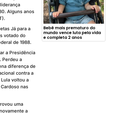
 liderança
980. Alguns anos
T).
Bebê mais prematuro do
etas Já para a
mundo vence luta pela vida
is votado do
e completa 2 anos
ederal de 1988.
ar a Presidência
. Perdeu a
ena diferença de
acional contra a
Lula voltou a
e Cardoso nas
aprovou uma
a novamente a