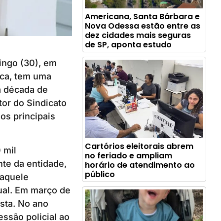
Americana, Santa Bárbara e
Nova Odessa estão entre as
dez cidades mais seguras
de SP, aponta estudo
mingo (30), em
ica, tem uma
da década de
etor do Sindicato
os principais
Cartórios eleitorais abrem
 mil
no feriado e ampliam
nte da entidade,
horário de atendimento ao
público
Naquele
dual. Em março de
ista. No ano
ssão policial ao