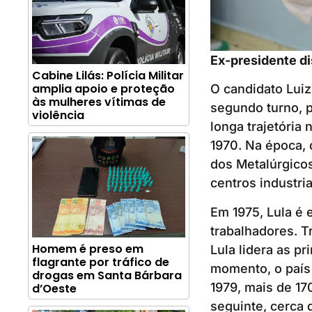
Ex-presidente di
Cabine Lilás: Polícia Militar
amplia apoio e proteção
O candidato Luiz
às mulheres vítimas de
segundo turno, 
violência
longa trajetória 
1970. Na época, o
dos Metalúrgico
centros industria
Em 1975, Lula é 
trabalhadores. T
Homem é preso em
Lula lidera as p
flagrante por tráfico de
momento, o país 
drogas em Santa Bárbara
1979, mais de 17
d’Oeste
seguinte, cerca 