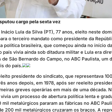
sputou cargo pela sexta vez
 Inácio Lula da Silva (PT), 77 anos, eleito neste do
para o terceiro mandato como presidente da Repúbl
na política brasileira, que começou ainda no início 
 país vivia ainda sob ditadura militar e Lula era dir
s de São Bernardo do Campo, no ABC Paulista, um d
is do país.
eleito presidente do sindicato, que representava 100
rês anos depois, em 1978, após ser reeleito preside
rimeiras greves operárias em mais de uma década. 
vivia um processo de abertura política lenta e gra
0 mil metalúrgicos pararam as fábricas no ABC Paul
de 200 mil metalúrgicos cruzaram os braços. A repre