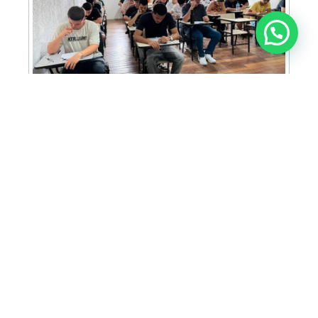
Anunciar ou recomendar matéria
FAM abre inscrições para Prova de Bolsas
com oportunidade de bolsa integral e
descontos em mais de 30 cursos
ACIA prepara programação especial para
famílias durante o FEMAM em Americana
MAIS LIDAS