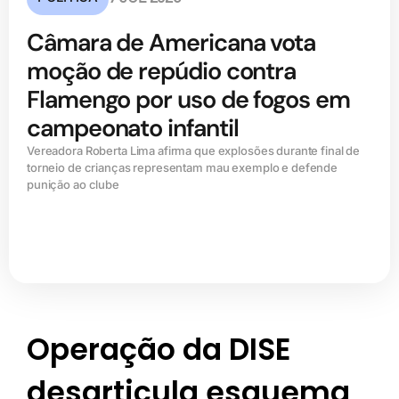
Câmara de Americana vota
moção de repúdio contra
Flamengo por uso de fogos em
campeonato infantil
Vereadora Roberta Lima afirma que explosões durante final de
torneio de crianças representam mau exemplo e defende
punição ao clube
Operação da DISE
desarticula esquema