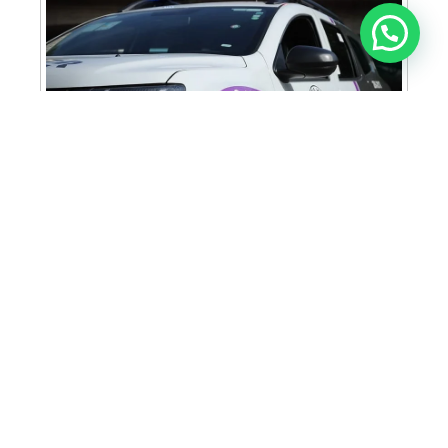
Anunciar ou recomendar matéria
Cabine Lilás: Polícia Militar amplia apoio e
proteção às mulheres vítimas de violência
Homem é preso em flagrante por tráfico