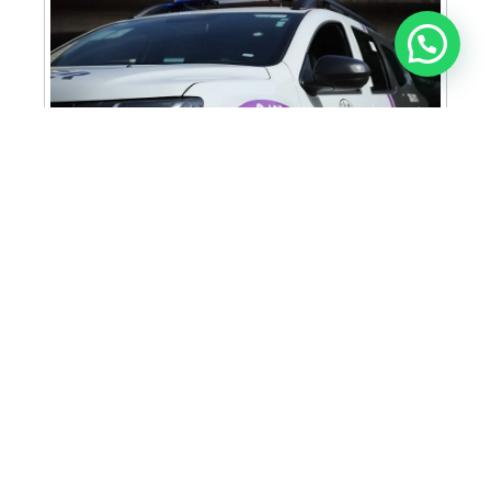
Anunciar ou recomendar matéria
Cabine Lilás: Polícia Militar amplia apoio e
proteção às mulheres vítimas de violência
Homem é preso em flagrante por tráfico