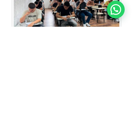
Anunciar ou recomendar matéria
FAM abre inscrições para Prova de Bolsas
com oportunidade de bolsa integral e
descontos em mais de 30 cursos
ACIA prepara programação especial para
famílias durante o FEMAM em Americana
MAIS LIDAS