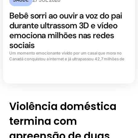
27 JUL 2026
Bebê sorri ao ouvir a voz do pai
durante ultrassom 3D e vídeo
emociona milhões nas redes
sociais
Um momento emocionante vivido por um casal que mora no
Canadá conquistou a internet e já ultrapassou 42,7 milhões de
Violência doméstica
termina com
apreensão de duas