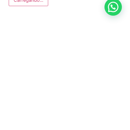
Carregando...
Anunciar ou recomendar matéria
ÚLTIMAS NOTÍCIAS
DIG de Americana recupera caminhão
furtado e prende dois suspeitos em oficina