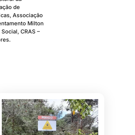
iação de
icas, Associação
entamento Milton
 Social, CRAS –
res.