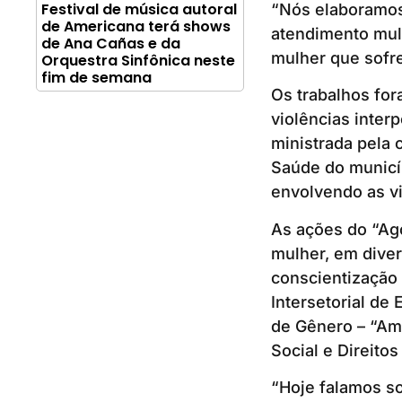
Festival de música autoral
“Nós elaboramos
de Americana terá shows
atendimento mult
de Ana Cañas e da
mulher que sofre 
Orquestra Sinfônica neste
fim de semana
Os trabalhos for
violências inter
ministrada pela
Saúde do municíp
envolvendo as vi
As ações do “Ago
mulher, em dive
conscientização 
Intersetorial de
de Gênero – “Ame
Social e Direit
“Hoje falamos so