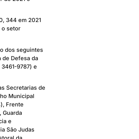
20, 344 em 2021
 o setor
io dos seguintes
ia de Defesa da
e 3461-9787) e
as Secretarias de
ho Municipal
), Frente
, Guarda
cia e
nia São Judas
storal da