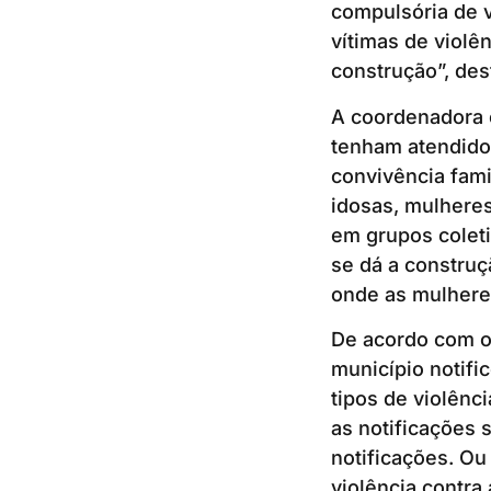
compulsória de v
vítimas de violê
construção”, des
A coordenadora c
tenham atendido 
convivência fami
idosas, mulheres
em grupos coleti
se dá a construç
onde as mulhere
De acordo com o
município notifi
tipos de violênc
as notificações 
notificações. Ou
violência contr