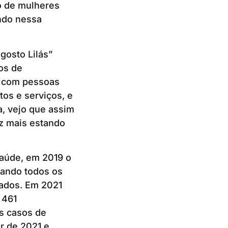
o de mulheres
ando nessa
gosto Lilás”
os de
, com pessoas
tos e serviços, e
, vejo que assim
ez mais estando
aúde, em 2019 o
rando todos os
rados. Em 2021
 461
os casos de
r de 2021 e