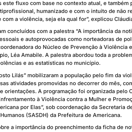
 este fluxo com base no contexto atual, e també
iprofissional, humanizado e com o intuito de não re
com a violência, seja ela qual for”, explicou Cláudi
am concluídos com a palestra “A importância da not
pessoais e autoprovocadas como norteadoras de polí
 coordenadora do Núcleo de Prevenção à Violência 
io, Léa Amabile. A palestra abordou toda a proble
olências e as estatísticas no município.
sto Lilás” mobilizaram a população pelo fim da viol
rsas atividades promovidas no decorrer do mês, co
e orientações. A programação foi organizada pelo 
 Enfrentamento à Violência contra a Mulher e Promo
ricana por Elas”, sob coordenação da Secretaria d
os Humanos (SASDH) da Prefeitura de Americana.
bre a importância do preenchimento da ficha de not