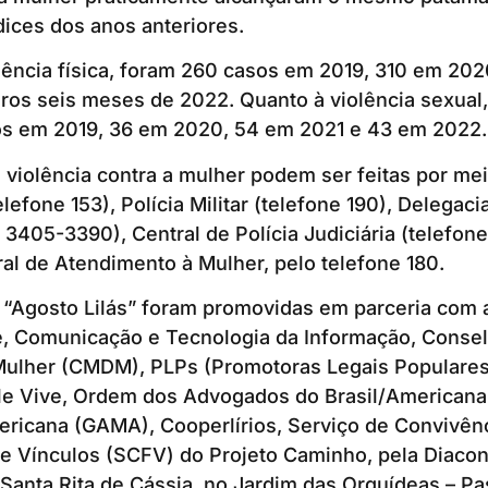
ices dos anos anteriores.
lência física, foram 260 casos em 2019, 310 em 20
ros seis meses de 2022. Quanto à violência sexual,
sos em 2019, 36 em 2020, 54 em 2021 e 43 em 2022.
violência contra a mulher podem ser feitas por me
lefone 153), Polícia Militar (telefone 190), Delegac
 3405-3390), Central de Polícia Judiciária (telefon
l de Atendimento à Mulher, pelo telefone 180.
 “Agosto Lilás” foram promovidas em parceria com 
, Comunicação e Tecnologia da Informação, Consel
 Mulher (CMDM), PLPs (Promotoras Legais Populares
lle Vive, Ordem dos Advogados do Brasil/Americana
ericana (GAMA), Cooperlírios, Serviço de Convivên
de Vínculos (SCFV) do Projeto Caminho, pela Diaco
Santa Rita de Cássia, no Jardim das Orquídeas – Pa