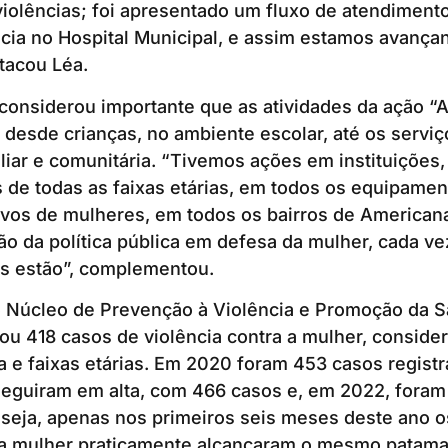
iolências; foi apresentado um fluxo de atendiment
ncia no Hospital Municipal, e assim estamos avanç
tacou Léa.
onsiderou importante que as atividades da ação “A
desde crianças, no ambiente escolar, até os serviç
liar e comunitária. “Tivemos ações em instituições
 de todas as faixas etárias, em todos os equipamen
vos de mulheres, em todos os bairros de Americana
ão da política pública em defesa da mulher, cada v
s estão”, complementou.
 Núcleo de Prevenção à Violência e Promoção da S
cou 418 casos de violência contra a mulher, conside
ia e faixas etárias. Em 2020 foram 453 casos regist
seguiram em alta, com 466 casos e, em 2022, foram
 seja, apenas nos primeiros seis meses deste ano 
a a mulher praticamente alcançaram o mesmo patama