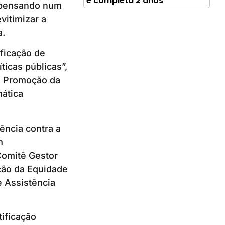
e completa 2 anos
m pensando num
vitimizar a
a.
ificação de
ticas públicas”,
e Promoção da
mática
ência contra a
m
Comitê Gestor
ção da Equidade
e Assistência
ificação