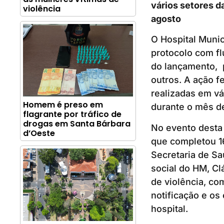
vários setores d
violência
agosto
O Hospital Munic
protocolo com fl
do lançamento, p
outros. A ação f
realizadas em vá
Homem é preso em
durante o mês d
flagrante por tráfico de
drogas em Santa Bárbara
No evento desta 
d’Oeste
que completou 16
Secretaria de S
social do HM, Cl
de violência, co
notificação e os
hospital.