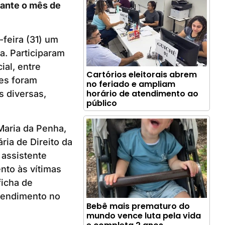
rante o mês de
-feira (31) um
a. Participaram
al, entre
Cartórios eleitorais abrem
des foram
no feriado e ampliam
horário de atendimento ao
s diversas,
público
 Maria da Penha,
ria de Direito da
 assistente
nto às vítimas
ficha de
atendimento no
Bebê mais prematuro do
mundo vence luta pela vida