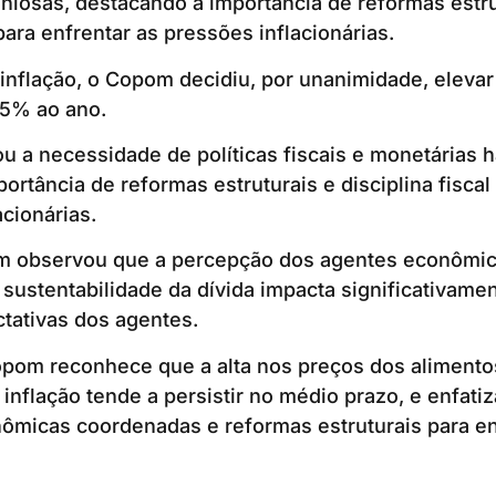
iosas, destacando a importância de reformas estru
 para enfrentar as pressões inflacionárias.
inflação, o Copom decidiu, por unanimidade, elevar 
25% ao ano.
u a necessidade de políticas fiscais e monetárias 
ortância de reformas estruturais e disciplina fiscal
acionárias.
 observou que a percepção dos agentes econômic
a sustentabilidade da dívida impacta significativame
ctativas dos agentes.
pom reconhece que a alta nos preços dos alimento
nflação tende a persistir no médio prazo, e enfati
nômicas coordenadas e reformas estruturais para e