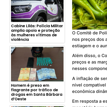
Cabine Lilás: Polícia Militar
amplia apoio e proteção
O Comitê de Polí
às mulheres vítimas de
nos preços dos a
violência
estiagem e o aum
Além disso, o C
preços e as marg
nesses compone
A inflação de se
nível compatíve
Homem é preso em
flagrante por tráfico de
econômica dinâm
drogas em Santa Bárbara
d’Oeste
Em resposta a es