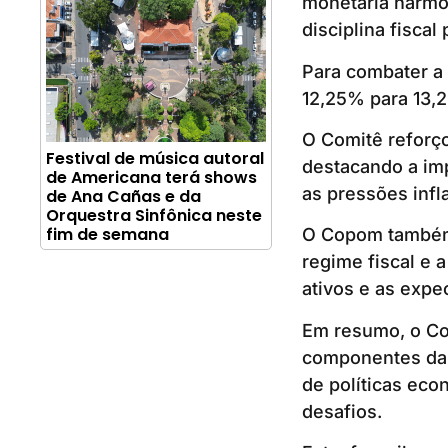
monetária harmon
disciplina fiscal
Para combater a 
12,25% para 13,
O Comitê reforço
Festival de música autoral
destacando a imp
de Americana terá shows
as pressões infl
de Ana Cañas e da
Orquestra Sinfônica neste
fim de semana
O Copom também
regime fiscal e 
ativos e as expe
Em resumo, o Co
componentes da i
de políticas eco
desafios.