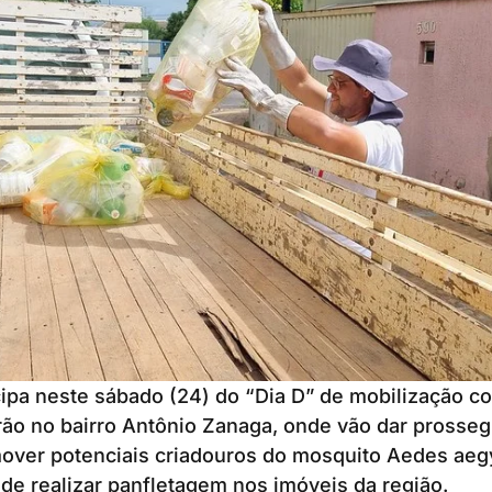
ipa neste sábado (24) do “Dia D” de mobilização co
rão no bairro Antônio Zanaga, onde vão dar prosse
over potenciais criadouros do mosquito Aedes aegy
de realizar panfletagem nos imóveis da região.