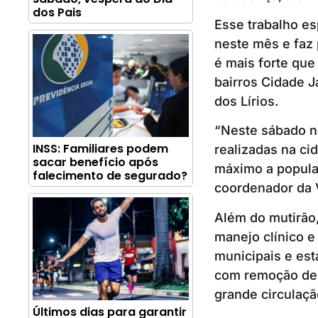
dos Pais
Esse trabalho es
neste mês e faz
é mais forte que
bairros Cidade J
dos Lírios.
“Neste sábado n
INSS: Familiares podem
realizadas na ci
sacar benefício após
máximo a populaç
falecimento de segurado?
coordenador da V
Além do mutirão
manejo clínico e
municipais e est
com remoção de c
grande circulaç
Últimos dias para garantir