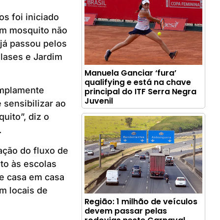
s foi iniciado
Um mosquito não
já passou pelos
ilases e Jardim
Manuela Ganciar ‘fura’
qualifying e está na chave
amplamente
principal do ITF Serra Negra
Juvenil
 sensibilizar ao
uito”, diz o
.
ação do fluxo de
to às escolas
 de casa em casa
m locais de
Região: 1 milhão de veículos
devem passar pelas