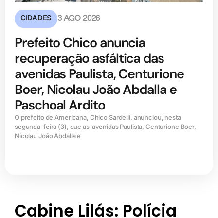
CIDADES
3 AGO 2026
Prefeito Chico anuncia
recuperação asfáltica das
avenidas Paulista, Centurione
Boer, Nicolau João Abdalla e
Paschoal Ardito
O prefeito de Americana, Chico Sardelli, anunciou, nesta
segunda-feira (3), que as avenidas Paulista, Centurione Boer,
Nicolau João Abdalla e
Cabine Lilás: Polícia