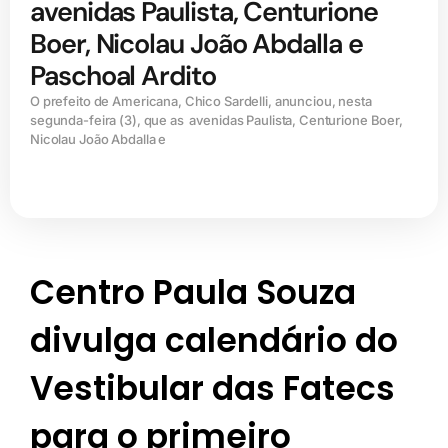
avenidas Paulista, Centurione
Boer, Nicolau João Abdalla e
Paschoal Ardito
O prefeito de Americana, Chico Sardelli, anunciou, nesta
segunda-feira (3), que as avenidas Paulista, Centurione Boer,
Nicolau João Abdalla e
Centro Paula Souza
divulga calendário do
Vestibular das Fatecs
para o primeiro