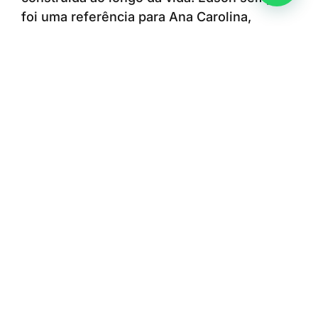
foi uma referência para Ana Carolina,
enquanto a escolha e a dedicação da filha à
enfermagem também contribuíram para que
ele encontrasse uma nova oportunidade de
seguir cuidando das pessoas. A convivência
diária no ambiente profissional permite que
a relação entre pai e filha continue se
fortalecendo e que eles sigam aprendendo
um com o outro.
Para Ana Carolina, trabalhar no mesmo
hospital que o pai representa orgulho e a
oportunidade de conviver diariamente com
uma das suas principais referências.
“O Hospital Municipal de Americana faz
parte da nossa história de uma forma muito