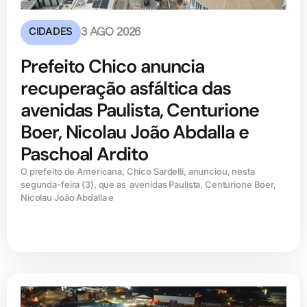
CIDADES
3 AGO 2026
Prefeito Chico anuncia
recuperação asfáltica das
avenidas Paulista, Centurione
Boer, Nicolau João Abdalla e
Paschoal Ardito
O prefeito de Americana, Chico Sardelli, anunciou, nesta
segunda-feira (3), que as avenidas Paulista, Centurione Boer,
Nicolau João Abdalla e