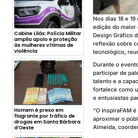
Nos dias 18 e 1
edição do maior
Cabine Lilás: Polícia Militar
Design Gráfico d
amplia apoio e proteção
reflexão sobre c
às mulheres vítimas de
violência
tecnológico, reu
Durante o evento
participar de pa
talento e a capa
fortalece como u
e entusiastas par
Homem é preso em
“O InspiraFAM é 
flagrante por tráfico de
aproximar o públ
drogas em Santa Bárbara
Almeida, coorde
d’Oeste