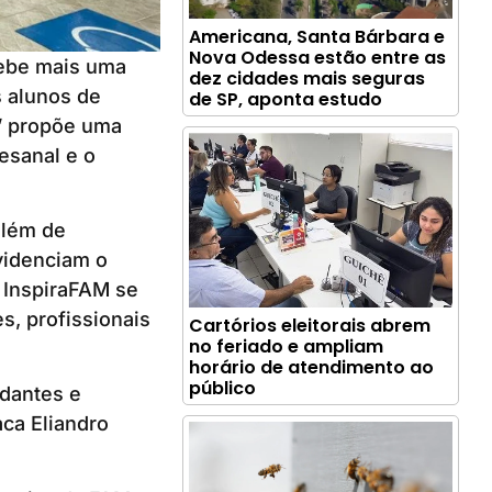
Americana, Santa Bárbara e
Nova Odessa estão entre as
cebe mais uma
dez cidades mais seguras
 alunos de
de SP, aponta estudo
l” propõe uma
esanal e o
além de
evidenciam o
 InspiraFAM se
s, profissionais
Cartórios eleitorais abrem
no feriado e ampliam
horário de atendimento ao
público
udantes e
ca Eliandro