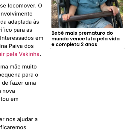
 se locomover. O
senvolvimento
oda adaptada às
fico para as
Bebê mais prematuro do
. Interessados em
mundo vence luta pela vida
e completa 2 anos
ína Paiva dos
ir pela Vakinha
.
 uma mãe muito
pequena para o
 de fazer uma
a nova
ntou em
er nos ajudar a
 ficaremos