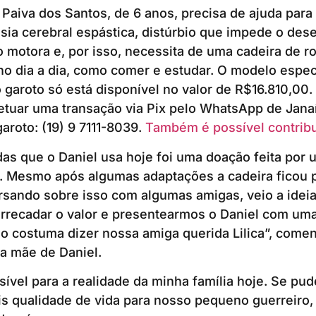
Paiva dos Santos, de 6 anos, precisa de ajuda para
isia cerebral espástica, distúrbio que impede o de
 motora e, por isso, necessita de uma cadeira de r
 dia a dia, como comer e estudar. O modelo especí
garoto só está disponível no valor de R$16.810,00
etuar uma transação via Pix pelo WhatsApp de Jana
aroto: (19) 9 7111-8039.
Também é possível contribu
das que o Daniel usa hoje foi uma doação feita por
. Mesmo após algumas adaptações a cadeira ficou 
sando sobre isso com algumas amigas, veio a ideia
rrecadar o valor e presentearmos o Daniel com um
o costuma dizer nossa amiga querida Lilica”, come
 a mãe de Daniel.
sível para a realidade da minha família hoje. Se pud
s qualidade de vida para nosso pequeno guerreiro,