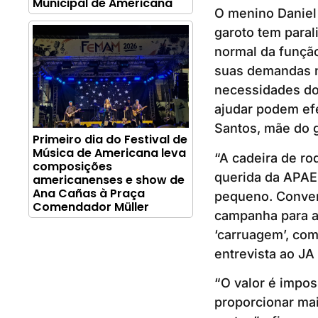
Municipal de Americana
O menino Daniel 
garoto tem paral
normal da função
suas demandas no
necessidades do 
ajudar podem ef
Santos, mãe do g
Primeiro dia do Festival de
Música de Americana leva
“A cadeira de ro
composições
querida da APAE
americanenses e show de
Ana Cañas à Praça
pequeno. Conver
Comendador Müller
campanha para a
‘carruagem’, com
entrevista ao JA
“O valor é impos
proporcionar mai