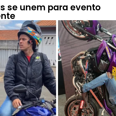
s se unem para evento
ente