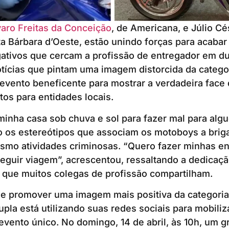
varo Freitas da Conceição
, de Americana, e Júlio Cé
a Bárbara d’Oeste, estão unindo forças para acaba
ativos que cercam a profissão de entregador em du
ícias que pintam uma imagem distorcida da categor
evento beneficente para mostrar a verdadeira face
tos para entidades locais.
minha casa sob chuva e sol para fazer mal para alg
o os estereótipos que associam os motoboys a brig
esmo atividades criminosas. “Quero fazer minhas en
eguir viagem”, acrescentou, ressaltando a dedicaçã
 que muitos colegas de profissão compartilham.
e promover uma imagem mais positiva da categoria 
pla está utilizando suas redes sociais para mobiliz
vento único. No domingo, 14 de abril, às 10h, um g