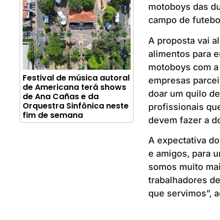
motoboys das dua
campo de futebo
A proposta vai a
alimentos para 
motoboys com a c
Festival de música autoral
empresas parcei
de Americana terá shows
doar um quilo de 
de Ana Cañas e da
Orquestra Sinfônica neste
profissionais qu
fim de semana
devem fazer a d
A expectativa do
e amigos, para u
somos muito mai
trabalhadores d
que servimos”, 