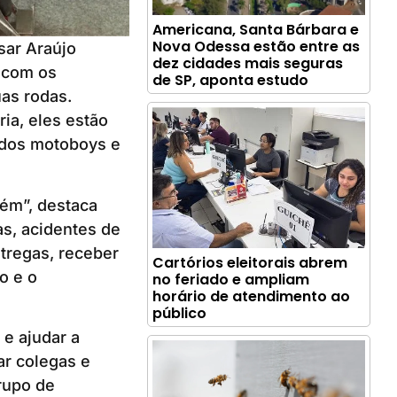
Americana, Santa Bárbara e
Nova Odessa estão entre as
sar Araújo
dez cidades mais seguras
r com os
de SP, aponta estudo
as rodas.
ia, eles estão
 dos motoboys e
uém”, destaca
as, acidentes de
tregas, receber
Cartórios eleitorais abrem
o e o
no feriado e ampliam
horário de atendimento ao
público
e ajudar a
ar colegas e
rupo de