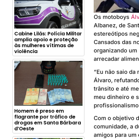
Os motoboys
Ál
Albanez, de Sant
Cabine Lilás: Polícia Militar
estereótipos neg
amplia apoio e proteção
Cansados das not
às mulheres vítimas de
organizando um 
violência
arrecadar alimen
“Eu não saio da 
Álvaro, refutand
trânsito e até m
meu dinheiro e s
profissionalismo
Homem é preso em
flagrante por tráfico de
Com o objetivo d
drogas em Santa Bárbara
comunidade, a du
d’Oeste
amigos para um e