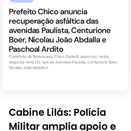
Prefeito Chico anuncia
recuperação asfáltica das
avenidas Paulista, Centurione
Boer, Nicolau João Abdalla e
Paschoal Ardito
O prefeito de Americana, Chico Sardelli, anunciou, nesta
segunda-feira (3), que as avenidas Paulista, Centurione Boer,
Nicolau João Abdalla e
Cabine Lilás: Polícia
Militar amplia apoio e