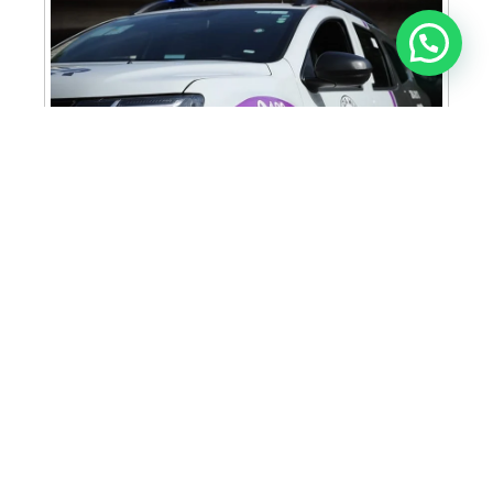
Anunciar ou recomendar matéria
Cabine Lilás: Polícia Militar amplia apoio e
proteção às mulheres vítimas de violência
Homem é preso em flagrante por tráfico