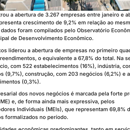
rou a abertura de 3.267 empresas entre janeiro e ab
epresenta crescimento de 9,2% em relação ao mesm
 dados foram compilados pelo Observatório Econô
cipal de Desenvolvimento Econômico.
ços liderou a abertura de empresas no primeiro qua
eendimentos, o equivalente a 67,8% do total. Na s
io, com 522 estabelecimentos (16%), indústria, co
 (9,7%), construção, com 203 negócios (6,2%) e a
cimentos (0,3%).
esarial dos novos negócios é marcada pela forte p
ME) e, de forma ainda mais expressiva, pelos
ores Individuais (MEIs), que representam 69,8% d
 formalizados no período.
ividades econômicas predominantes, tanto em servi