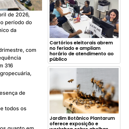
ril de 2026,
o período do
mico da
Cartórios eleitorais abrem
no feriado e ampliam
drimestre, com
horário de atendimento ao
equência
público
m 316
gropecuária,
resença de
e todos os
Jardim Botânico Plantarum
oferece exposição e
ços quanto em