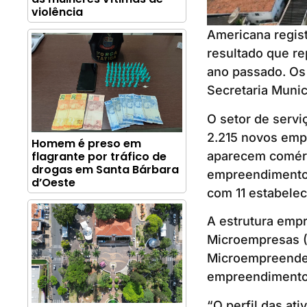
violência
Americana regist
resultado que r
ano passado. Os
Secretaria Muni
O setor de servi
2.215 novos empr
Homem é preso em
aparecem comérc
flagrante por tráfico de
drogas em Santa Bárbara
empreendimentos
d’Oeste
com 11 estabele
A estrutura empr
Microempresas (
Microempreended
empreendimentos
“O perfil das at