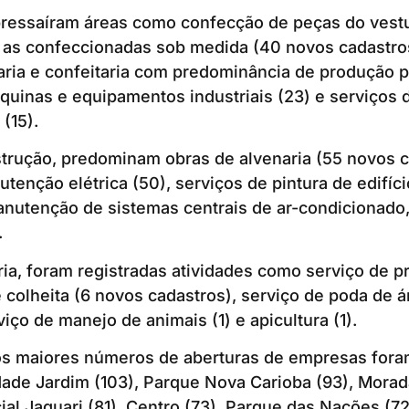
bressaíram áreas como confecção de peças do vestu
 as confeccionadas sob medida (40 novos cadastros
ria e confeitaria com predominância de produção pr
quinas e equipamentos industriais (23) e serviços
 (15).
trução, predominam obras de alvenaria (55 novos c
utenção elétrica (50), serviços de pintura de edifíc
anutenção de sistemas centrais de ar-condicionado,
.
ia, foram registradas atividades como serviço de p
 e colheita (6 novos cadastros), serviço de poda de 
viço de manejo de animais (1) e apicultura (1).
os maiores números de aberturas de empresas for
ade Jardim (103), Parque Nova Carioba (93), Morada
al Jaguari (81), Centro (73), Parque das Nações (72)