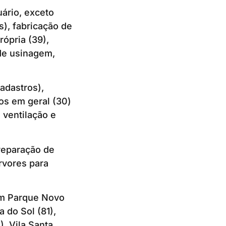
ário, exceto
), fabricação de
ópria (39),
 de usinagem,
adastros),
ios em geral (30)
 ventilação e
reparação de
árvores para
am Parque Novo
 do Sol (81),
, Vila Santa