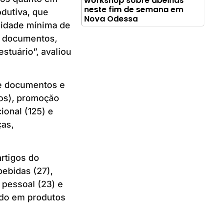
workshop sobre abelhas
neste fim de semana em
odutiva, que
Nova Odessa
ssidade mínima de
e documentos,
stuário”, avaliou
de documentos e
ros), promoção
ional (125) e
ças,
rtigos do
bebidas (27),
 pessoal (23) e
ado em produtos