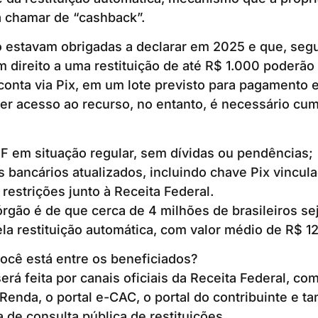
a chamar de “cashback”.
 estavam obrigadas a declarar em 2025 e que, seg
am direito a uma restituição de até R$ 1.000 poderão
onta via Pix, em um lote previsto para pagamento e
ter acesso ao recurso, no entanto, é necessário cum
F em situação regular, sem dívidas ou pendências;
s bancários atualizados, incluindo chave Pix vincul
restrições junto à Receita Federal.
órgão é de que cerca de 4 milhões de brasileiros s
a restituição automática, com valor médio de R$ 1
ocê está entre os beneficiados?
rá feita por canais oficiais da Receita Federal, com
enda, o portal e-CAC, o portal do contribuinte e t
a de consulta pública de restituições.