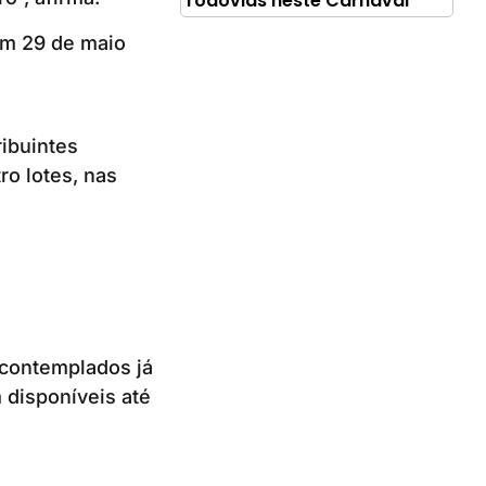
rodovias neste Carnaval
em 29 de maio
ibuintes
o lotes, nas
 contemplados já
 disponíveis até