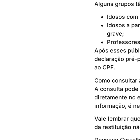
Alguns grupos tê
Idosos com 
Idosos a pa
grave;
Professores 
Após esses públi
declaração pré-
ao CPF.
Como consultar a
A consulta pode s
diretamente no
informação, é ne
Vale lembrar que
da restituição nã
Deypson Carvalho