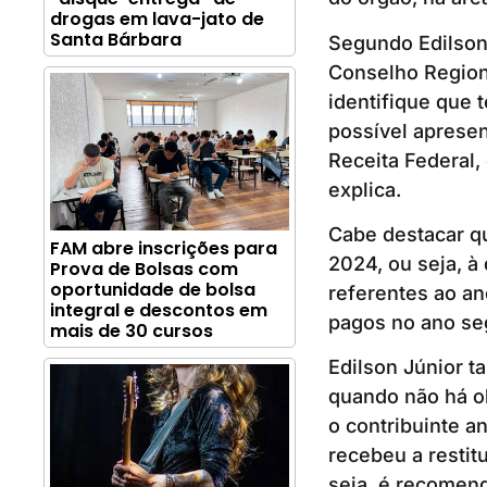
drogas em lava-jato de
Santa Bárbara
Segundo Edilson 
Conselho Regiona
identifique que t
possível apresen
Receita Federal,
explica.
Cabe destacar qu
FAM abre inscrições para
2024, ou seja, à
Prova de Bolsas com
oportunidade de bolsa
referentes ao an
integral e descontos em
pagos no ano se
mais de 30 cursos
Edilson Júnior 
quando não há ob
o contribuinte a
recebeu a resti
seja, é recomend