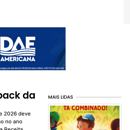
back da
MAIS LIDAS
de 2026 deve
ão no ano
ia Receita