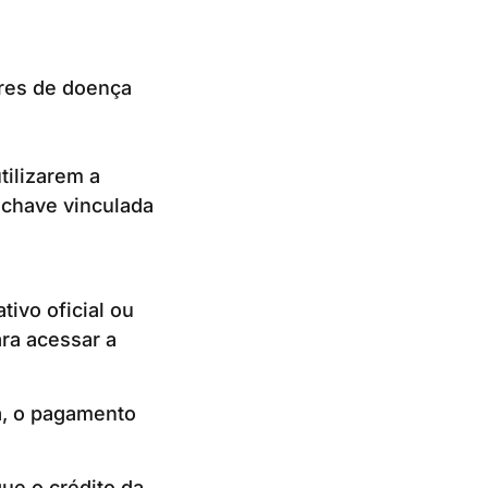
ores de doença
tilizarem a
 chave vinculada
tivo oficial ou
ara acessar a
na, o pagamento
ue o crédito da