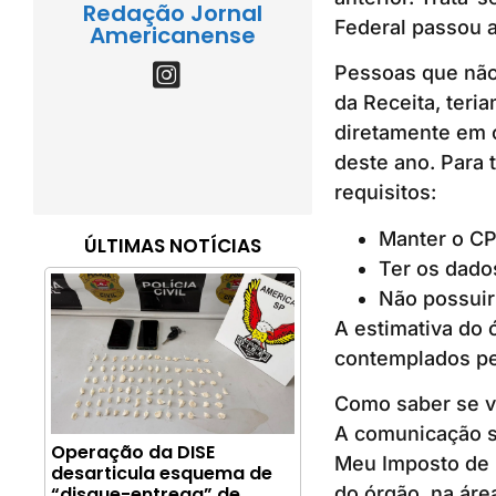
Redação Jornal
Federal passou 
Americanense
Pessoas que não
da Receita, teri
diretamente em c
deste ano. Para 
requisitos:
Manter o CP
ÚLTIMAS NOTÍCIAS
Ter os dado
Não possuir 
A estimativa do 
contemplados pel
Como saber se v
A comunicação se
Operação da DISE
Meu Imposto de R
desarticula esquema de
“disque-entrega” de
do órgão, na áre