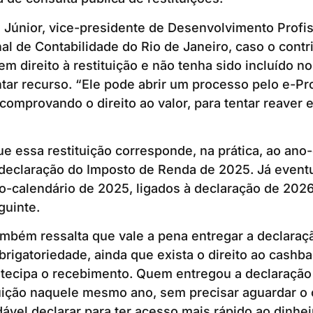
Júnior, vice-presidente de Desenvolvimento Profis
l de Contabilidade do Rio de Janeiro, caso o contr
em direito à restituição e não tenha sido incluído no 
tar recurso. “Ele pode abrir um processo pelo e-P
 comprovando o direito ao valor, para tentar reaver 
e essa restituição corresponde, na prática, ao ano
 declaração do Imposto de Renda de 2025. Já eventu
o-calendário de 2025, ligados à declaração de 2026
guinte.
também ressalta que vale a pena entregar a declar
rigatoriedade, ainda que exista o direito ao cashbac
ntecipa o recebimento. Quem entregou a declaração
tuição naquele mesmo ano, sem precisar aguardar o
ável declarar para ter acesso mais rápido ao dinheir