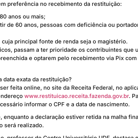
m preferência no recebimento da restituição:
80 anos ou mais;
rtir de 60 anos, pessoas com deficiência ou portad
cuja principal fonte de renda seja o magistério.
cos, passam a ter prioridade os contribuintes que u
preenchida e optarem pelo recebimento via Pix com
 data exata da restituição?
er feita online, no site da Receita Federal, no aplica
 endereço
www.restituicao.receita.fazenda.gov.br
. P
cessário informar o CPF e a data de nascimento.
, enquanto a declaração estiver retida na malha fi
o será realizado.
, professor do Centro Universitário UDF, destaca q