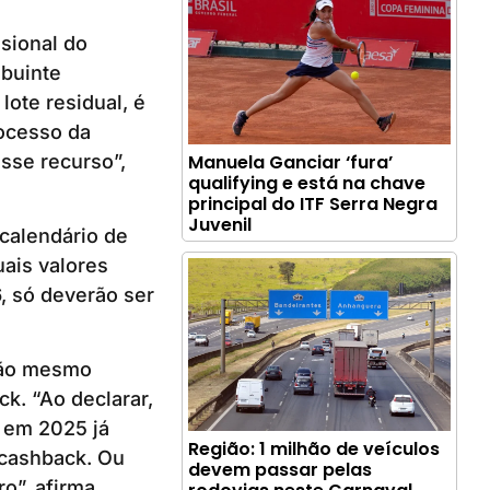
sional do
ibuinte
lote residual, é
rocesso da
esse recurso”,
Manuela Ganciar ‘fura’
qualifying e está na chave
principal do ITF Serra Negra
Juvenil
-calendário de
ais valores
, só deverão ser
ação mesmo
k. “Ao declarar,
 em 2025 já
Região: 1 milhão de veículos
 cashback. Ou
devem passar pelas
o”, afirma.