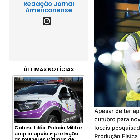
Redação Jornal
Americanense
ÚLTIMAS NOTÍCIAS
Apesar de ter ap
outubro para no
Cabine Lilás: Polícia Militar
locais pesquisad
amplia apoio e proteção
Produção Física R
às mulheres vítimas de