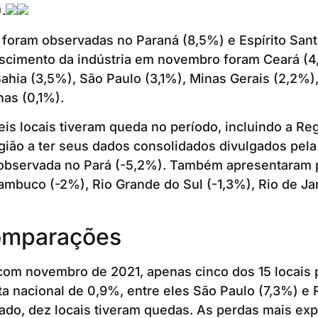
.
 foram observadas no Paraná (8,5%) e Espírito Sant
scimento da indústria em novembro foram Ceará (4
ahia (3,5%), São Paulo (3,1%), Minas Gerais (2,2%),
as (0,1%).
seis locais tiveram queda no período, incluindo a R
egião a ter seus dados consolidados divulgados pela
 observada no Pará (-5,2%). Também apresentaram 
mbuco (-2%), Rio Grande do Sul (-1,3%), Rio de Ja
omparações
om novembro de 2021, apenas cinco dos 15 locais
ta nacional de 0,9%, entre eles São Paulo (7,3%) e 
lado, dez locais tiveram quedas. As perdas mais ex