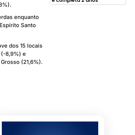
e completa 2 anos
,8%).
perdas enquanto
Espírito Santo
ve dos 15 locais
 (-8,9%) e
o Grosso (21,6%).