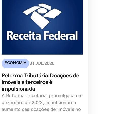
ECONOMIA
31 JUL 2026
Reforma Tributária: Doações de
imóveis a terceiros é
impulsionada
A Reforma Tributária, promulgada em
dezembro de 2023, impulsionou o
aumento das doações de imóveis no