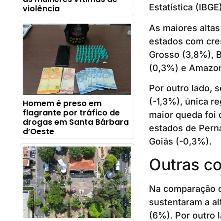
Estatística (IBGE)
violência
As maiores altas
estados com cre
Grosso (3,8%), B
(0,3%) e Amazon
Por outro lado, 
(-1,3%), única r
Homem é preso em
flagrante por tráfico de
maior queda foi
drogas em Santa Bárbara
estados de Perna
d’Oeste
Goiás (-0,3%).
Outras c
Na comparação c
sustentaram a al
(6%). Por outro 