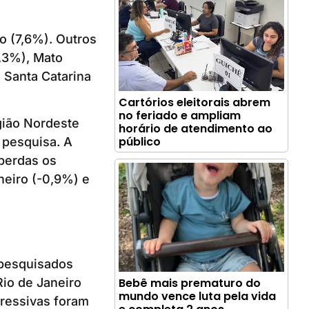
o (7,6%). Outros
,3%), Mato
 Santa Catarina
Cartórios eleitorais abrem
no feriado e ampliam
egião Nordeste
horário de atendimento ao
público
 pesquisa. A
perdas os
neiro (-0,9%) e
 pesquisados
Rio de Janeiro
Bebê mais prematuro do
mundo vence luta pela vida
pressivas foram