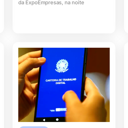
da ExpoEmpresas, na noite