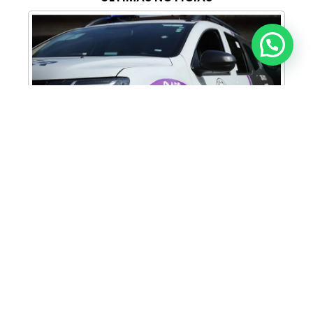
Anunciar ou recomendar matéria
Cabine Lilás: Polícia Militar amplia apoio e
proteção às mulheres vítimas de violência