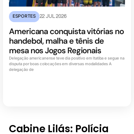
ESPORTES
22 JUL 2026
Americana conquista vitórias no
handebol, malha e tênis de
mesa nos Jogos Regionais
Delegação americanense teve dia positivo em Itatiba e segue na
disputa por boas colocações em diversas modalidades A
delegação de
Cabine Lilás: Polícia