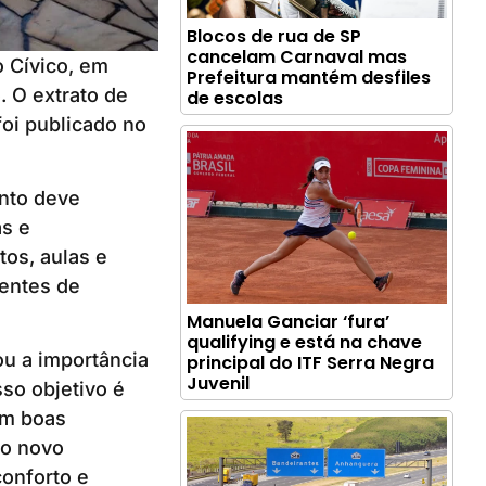
Blocos de rua de SP
cancelam Carnaval mas
o Cívico, em
Prefeitura mantém desfiles
 O extrato de
de escolas
foi publicado no
nto deve
as e
os, aulas e
ientes de
Manuela Ganciar ‘fura’
qualifying e está na chave
ou a importância
principal do ITF Serra Negra
Juvenil
so objetivo é
em boas
do novo
conforto e