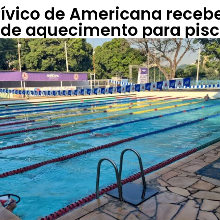
ívico de Americana receb
 de aquecimento para pisc