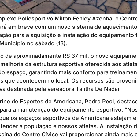
plexo Poliesportivo Milton Fenley Azenha, o Centr
ará em breve com um novo sistema de aquecimento.
tação para a aquisição e instalação do equipamento 
 Município no sábado (13).
o de aproximadamente R$ 37 mil, o novo equipame
 melhoria da estrutura esportiva oferecida aos atlet
o espaço, garantindo mais conforto para treinament
es que acontecem no local. Os recursos são proven
a destinada pela vereadora Talitha De Nadai
erino de Esportes de Americana, Pedro Peol, destac
 para a manutenção do equipamento esportivo. “Nos
 que os espaços esportivos de Americana estejam 
tender a população e nossos atletas. A instalação 
cina do Centro Cívico vai proporcionar ainda mais 