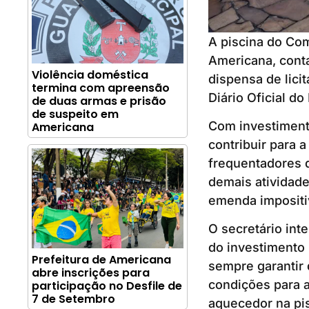
A piscina do Com
Americana, cont
Violência doméstica
dispensa de lici
termina com apreensão
Diário Oficial do
de duas armas e prisão
de suspeito em
Com investiment
Americana
contribuir para a
frequentadores d
demais atividad
emenda impositiv
O secretário int
do investimento
Prefeitura de Americana
sempre garantir
abre inscrições para
condições para a
participação no Desfile de
7 de Setembro
aquecedor na pis