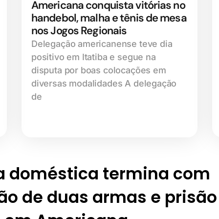
Americana conquista vitórias no
handebol, malha e tênis de mesa
nos Jogos Regionais
Delegação americanense teve dia
positivo em Itatiba e segue na
disputa por boas colocações em
diversas modalidades A delegação
de
ia doméstica termina com
ão de duas armas e prisão