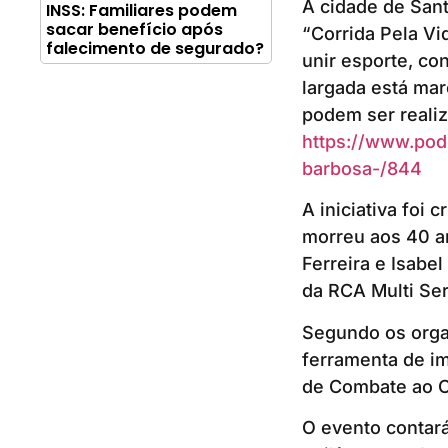
A cidade de Sant
INSS: Familiares podem
sacar benefício após
“Corrida Pela Vi
falecimento de segurado?
unir esporte, co
largada está mar
podem ser realiz
https://www.pod
barbosa-/844
A iniciativa foi
morreu aos 40 a
Ferreira e Isabel
da RCA Multi Ser
Segundo os organ
ferramenta de im
de Combate ao C
O evento contar