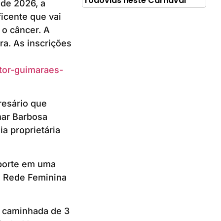
rodovias neste Carnaval
 de 2026, a
icente que vai
 o câncer. A
ra. As inscrições
tor-guimaraes-
resário que
mar Barbosa
ia proprietária
sporte em uma
à Rede Feminina
e caminhada de 3