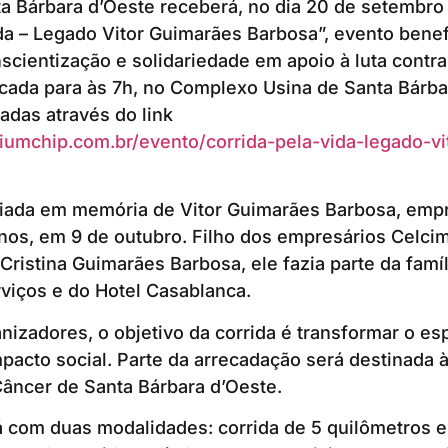
a Bárbara d’Oeste receberá, no dia 20 de setembro
da – Legado Vitor Guimarães Barbosa”, evento benef
nscientização e solidariedade em apoio à luta contra
cada para às 7h, no Complexo Usina de Santa Bárba
adas através do link
iumchip.com.br/evento/corrida-pela-vida-legado-vi
 criada em memória de Vitor Guimarães Barbosa, emp
nos, em 9 de outubro. Filho dos empresários Celci
 Cristina Guimarães Barbosa, ele fazia parte da famíl
viços e do Hotel Casablanca.
izadores, o objetivo da corrida é transformar o e
pacto social. Parte da arrecadação será destinada 
âncer de Santa Bárbara d’Oeste.
á com duas modalidades: corrida de 5 quilômetros 