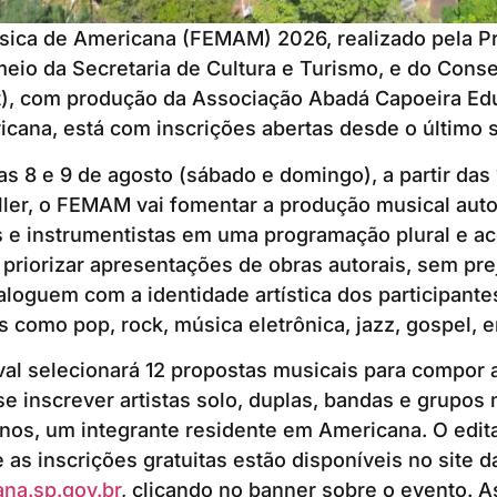
sica de Americana (FEMAM) 2026, realizado pela Pr
eio da Secretaria de Cultura e Turismo, e do Cons
t), com produção da Associação Abadá Capoeira Ed
icana, está com inscrições abertas desde o último 
as 8 e 9 de agosto (sábado e domingo), a partir das 
er, o FEMAM vai fomentar a produção musical autor
 e instrumentistas em uma programação plural e ac
priorizar apresentações de obras autorais, sem pre
ialoguem com a identidade artística dos participant
 como pop, rock, música eletrônica, jazz, gospel, e
val selecionará 12 propostas musicais para compor
se inscrever artistas solo, duplas, bandas e grupos
nos, um integrante residente em Americana. O edit
as inscrições gratuitas estão disponíveis no site da
na.sp.gov.br
, clicando no banner sobre o evento. A