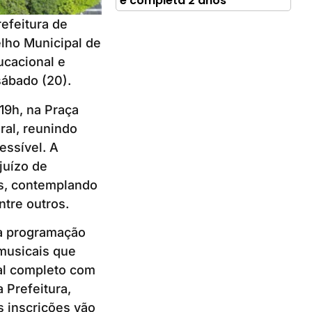
e completa 2 anos
efeitura de
elho Municipal de
ucacional e
sábado (20).
19h, na Praça
al, reunindo
essível. A
juízo de
es, contemplando
ntre outros.
 a programação
 musicais que
al completo com
 Prefeitura,
s inscrições vão