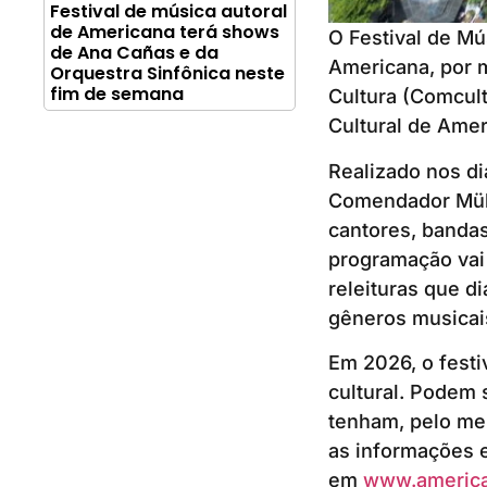
Festival de música autoral
de Americana terá shows
O Festival de Mú
de Ana Cañas e da
Americana, por m
Orquestra Sinfônica neste
fim de semana
Cultura (Comcul
Cultural de Amer
Realizado nos di
Comendador Müll
cantores, bandas
programação vai 
releituras que d
gêneros musicais
Em 2026, o festi
cultural. Podem 
tenham, pelo me
as informações e 
em
www.america