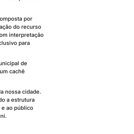
 composta por
itação do recurso
com interpretação
lusivo para
unicipal de
á um cachê
a nossa cidade.
do a estrutura
e ao público
ni.