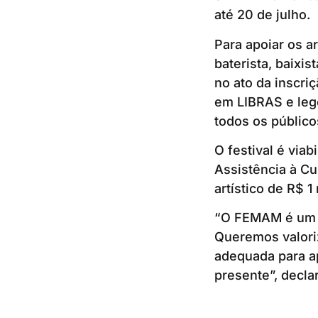
até 20 de julho.
Para apoiar os a
baterista, baixis
no ato da inscri
em LIBRAS e lege
todos os público
O festival é via
Assistência à Cu
artístico de R$ 1
“O FEMAM é um ce
Queremos valoriz
adequada para a
presente”, declar