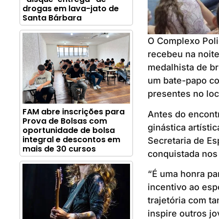
drogas em lava-jato de
Santa Bárbara
O Complexo Polie
recebeu na noite 
medalhista de br
um bate-papo co
presentes no loc
FAM abre inscrições para
Antes do encontr
Prova de Bolsas com
ginástica artísti
oportunidade de bolsa
integral e descontos em
Secretaria de Es
mais de 30 cursos
conquistada nos
“É uma honra par
incentivo ao esp
trajetória com t
inspire outros j