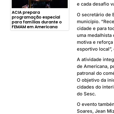
e cada desafio v
ACIA prepara
O secretário de 
programação especial
município. “Rece
para famílias durante o
FEMAM em Americana
cidade e para t
uma medalhista 
motiva e reforç
esportivo local”,
A atividade inte
de Americana, po
patronal do comé
O objetivo da ini
cidades do inter
do Sesc.
O evento também
Soares, Jean Mi