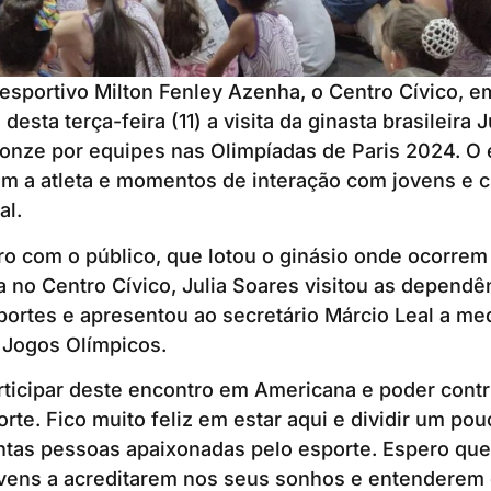
sportivo Milton Fenley Azenha, o Centro Cívico, e
desta terça-feira (11) a visita da ginasta brasileira J
onze por equipes nas Olimpíadas de Paris 2024. O 
m a atleta e momentos de interação com jovens e c
al.
o com o público, que lotou o ginásio onde ocorrem 
ca no Centro Cívico, Julia Soares visitou as dependê
portes e apresentou ao secretário Márcio Leal a me
 Jogos Olímpicos.
ticipar deste encontro em Americana e poder contr
orte. Fico muito feliz em estar aqui e dividir um po
antas pessoas apaixonadas pelo esporte. Espero que
ovens a acreditarem nos seus sonhos e entenderem 