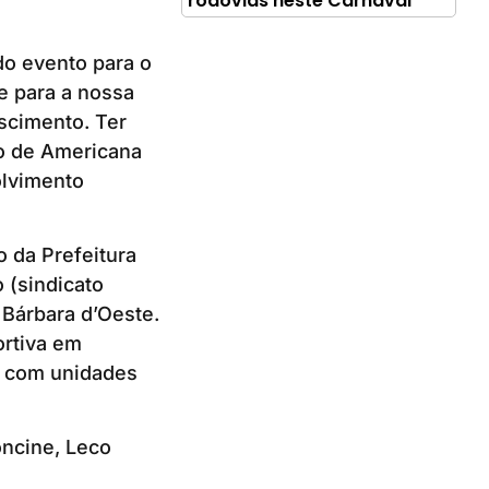
rodovias neste Carnaval
do evento para o
e para a nossa
scimento. Ter
o de Americana
olvimento
o da Prefeitura
 (sindicato
 Bárbara d’Oeste.
ortiva em
am com unidades
ncine, Leco