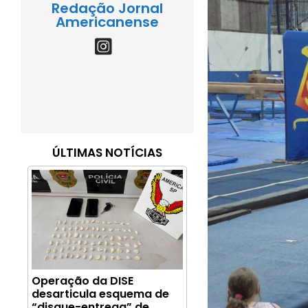
Redação Jornal
Americanense
ÚLTIMAS NOTÍCIAS
Operação da DISE
desarticula esquema de
“disque-entrega” de