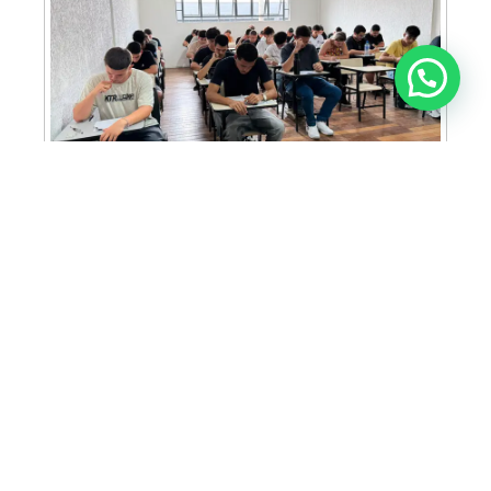
Anunciar ou recomendar matéria
FAM abre inscrições para Prova de Bolsas
com oportunidade de bolsa integral e
descontos em mais de 30 cursos
ACIA prepara programação especial para
famílias durante o FEMAM em Americana