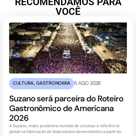
RECOMENDAMOS PARA
VOCÊ
CULTURA
,
GASTRONOMIA
6 AGO 2026
Suzano será parceira do Roteiro
Gastronômico de Americana
2026
A Suzano, maior produtora mundial de celulose e referência
global na fabricação de bioprodutos desenvolvidos a partir do