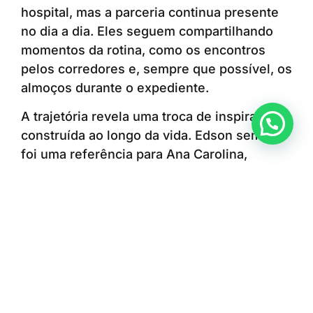
hospital, mas a parceria continua presente
no dia a dia. Eles seguem compartilhando
momentos da rotina, como os encontros
pelos corredores e, sempre que possível, os
almoços durante o expediente.
A trajetória revela uma troca de inspirações
Anunciar ou recomendar matéria
construída ao longo da vida. Edson sempre
foi uma referência para Ana Carolina,
enquanto a escolha e a dedicação da filha à
enfermagem também contribuíram para que
ele encontrasse uma nova oportunidade de
seguir cuidando das pessoas. A convivência
diária no ambiente profissional permite que
a relação entre pai e filha continue se
fortalecendo e que eles sigam aprendendo
um com o outro.