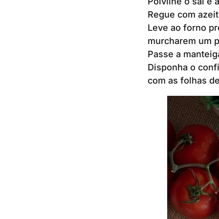
Polvilhe o sal e 
Regue com azeite
Leve ao forno pr
murcharem um p
Passe a manteiga
Disponha o confi
com as folhas de