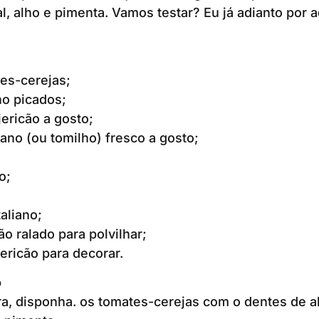
l, alho e pimenta. Vamos testar? Eu já adianto por a
es-cerejas;
ho picados;
ericão a gosto;
no (ou tomilho) fresco a gosto;
o;
taliano;
o ralado para polvilhar;
ericão para decorar.
o
, disponha. os tomates-cerejas com o dentes de al