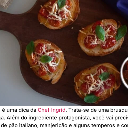
e é uma dica da
Chef Ingrid
. Trata-se de uma brusqu
a. Além do ingrediente protagonista, você vai preci
 de pão italiano, manjericão e alguns temperos e c