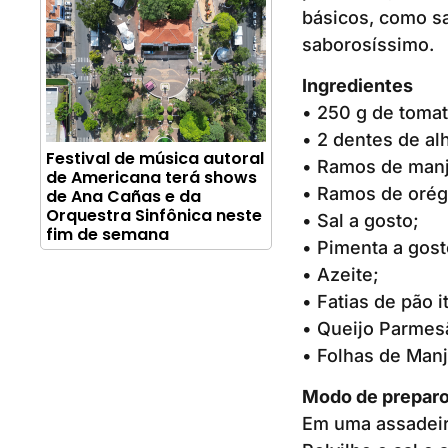
básicos, como sa
saborosíssimo.
Ingredientes
• 250 g de tomat
• 2 dentes de al
Festival de música autoral
• Ramos de manj
de Americana terá shows
• Ramos de oréga
de Ana Cañas e da
Orquestra Sinfônica neste
• Sal a gosto;
fim de semana
• Pimenta a gost
• Azeite;
• Fatias de pão i
• Queijo Parmesã
• Folhas de Manj
Modo de prepar
Em uma assadeira