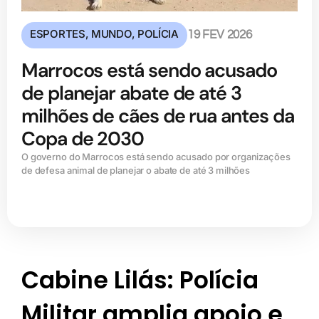
ESPORTES
,
MUNDO
,
POLÍCIA
19 FEV 2026
Marrocos está sendo acusado
de planejar abate de até 3
milhões de cães de rua antes da
Copa de 2030
O governo do Marrocos está sendo acusado por organizações
de defesa animal de planejar o abate de até 3 milhões
Cabine Lilás: Polícia
Militar amplia apoio e