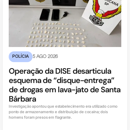
POLÍCIA
5 AGO 2026
Operação da DISE desarticula
esquema de “disque-entrega”
de drogas em lava-jato de Santa
Bárbara
Investigação apontou que estabelecimento era utilizado como
ponto de armazenamento e distribuição de cocaína; dois
homens foram presos em flagrante.