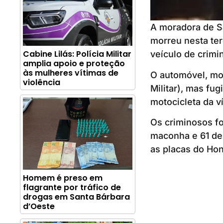
A moradora de Sa
morreu nesta ter
Cabine Lilás: Polícia Militar
veículo de crimi
amplia apoio e proteção
às mulheres vítimas de
O automóvel, mod
violência
Militar), mas fug
motocicleta da v
Os criminosos f
maconha e 61 de
as placas do Hon
Homem é preso em
flagrante por tráfico de
drogas em Santa Bárbara
d’Oeste