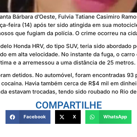
nta Bárbara d’Oeste, Fulvia Tatiane Casimiro Ramo
ça-feira (14) após ter sido atingida em sua motocic
nosos que fugiam da polícia. O crime ocorreu na cid
elo Honda HRV, do tipo SUV, teria sido abordado p
ido em alta velocidade. No instante da fuga, o carro
ítima e a arremessou a uma distância de 25 metros.
oram detidos. No automóvel, foram encontradas 93 
 cocaína. Havia também cerca de R$4 mil em dinhei
da estavam trocadas, tendo sido roubado no Rio de
COMPARTILHE
Facebook
X
WhatsApp